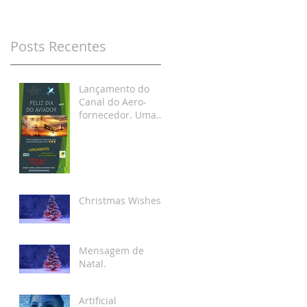
Posts Recentes
Lançamento do
Canal do Aero-
fornecedor. Uma
homenagem ao Dia
do Aviador!
Christmas Wishes.
Mensagem de
Natal.
Artificial