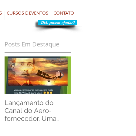
S
CURSOS E EVENTOS
CONTATO
Olá, posso ajudar?
Posts Em Destaque
Lançamento do
Artificial Intelligence
Canal do Aero-
in Requirements
fornecedor. Uma
Management.
homenagem ao Dia
do Aviador!