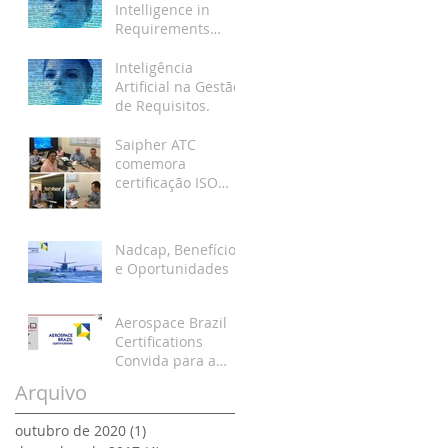
Intelligence in
Requirements
Management.
Inteligência
Artificial na Gestão
de Requisitos.
Saipher ATC
comemora
certificação ISO
9001
Nadcap, Benefícios
e Oportunidades
Aerospace Brazil
Certifications
Convida para a
LAAD 2017
Arquivo
outubro de 2020
(1)
1 post