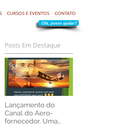
S
CURSOS E EVENTOS
CONTATO
Olá, posso ajudar?
Posts Em Destaque
nd
Lançamento do
Artificial Intelligence
Canal do Aero-
in Requirements
fornecedor. Uma
Management.
homenagem ao Dia
do Aviador!