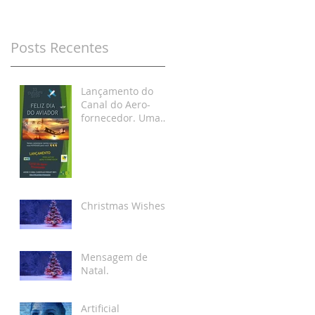
Posts Recentes
Lançamento do
Canal do Aero-
fornecedor. Uma
homenagem ao Dia
do Aviador!
Christmas Wishes.
Mensagem de
Natal.
Artificial