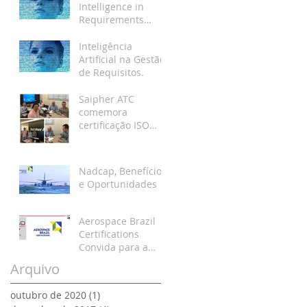
Intelligence in
Requirements
Management.
Inteligência
Artificial na Gestão
de Requisitos.
Saipher ATC
comemora
certificação ISO
9001
Nadcap, Benefícios
e Oportunidades
Aerospace Brazil
Certifications
Convida para a
LAAD 2017
Arquivo
outubro de 2020
(1)
1 post