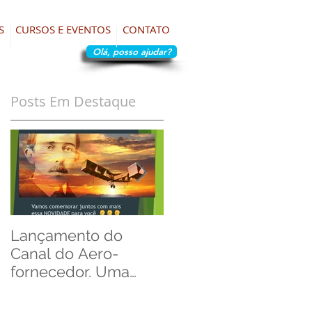
S
CURSOS E EVENTOS
CONTATO
Olá, posso ajudar?
Posts Em Destaque
Lançamento do
Artificial Intelligence
Canal do Aero-
in Requirements
fornecedor. Uma
Management.
homenagem ao Dia
do Aviador!