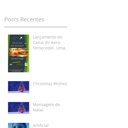
Posts Recentes
Lançamento do
Canal do Aero-
fornecedor. Uma
homenagem ao Dia
do Aviador!
Christmas Wishes.
Mensagem de
Natal.
Artificial