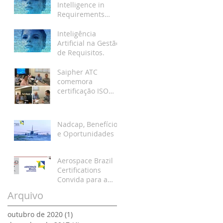
Intelligence in
Requirements
Management.
Inteligência
Artificial na Gestão
de Requisitos.
Saipher ATC
comemora
certificação ISO
9001
Nadcap, Benefícios
e Oportunidades
Aerospace Brazil
Certifications
Convida para a
LAAD 2017
Arquivo
outubro de 2020
(1)
1 post